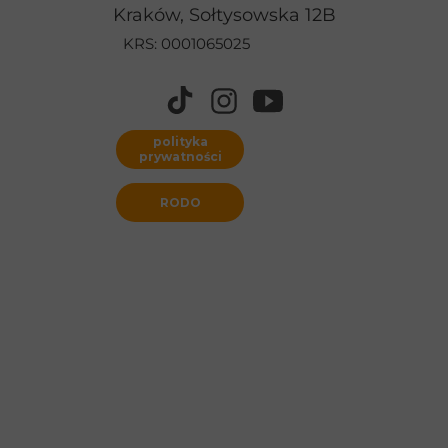
Kraków, Sołtysowska 12B
KRS: 0001065025
polityka
prywatności
RODO
Strona www stworzona w kreatorze
WebWave.