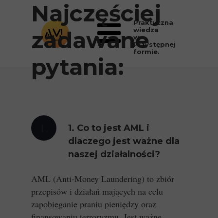
Najczęściej
Praktyczna
wiedza
zadawane
w
Przystępnej
formie.
pytania:
1.
1. Co to jest AML i
dlaczego jest ważne dla
naszej działalności?
AML (Anti-Money Laundering) to zbiór
przepisów i działań mających na celu
zapobieganie praniu pieniędzy oraz
finansowaniu terroryzmu. Jest ważne,