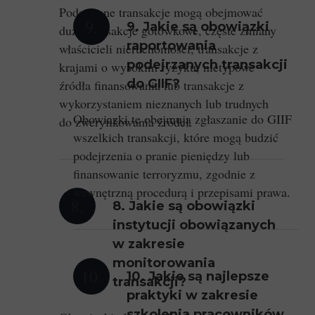
Podejrzane transakcje mogą obejmować
9.
9. Jakie są obowiązki
duże transakcje gotówkowe, częste zmiany
raportowania
właścicieli nieruchomości, transakcje z
podejrzanych transakcji
krajami o wysokim ryzyku, nietypowe
do GIIF?
źródła finansowania lub transakcje z
wykorzystaniem nieznanych lub trudnych
Obowiązki te obejmują zgłaszanie do GIIF
do zweryfikowania źródeł.
wszelkich transakcji, które mogą budzić
podejrzenia o pranie pieniędzy lub
finansowanie terroryzmu, zgodnie z
wewnętrzną procedurą i przepisami prawa.
8.
8. Jakie są obowiązki
instytucji obowiązanych
w zakresie
monitorowania
10.
10. Jakie są najlepsze
transakcji?
praktyki w zakresie
szkolenia pracowników