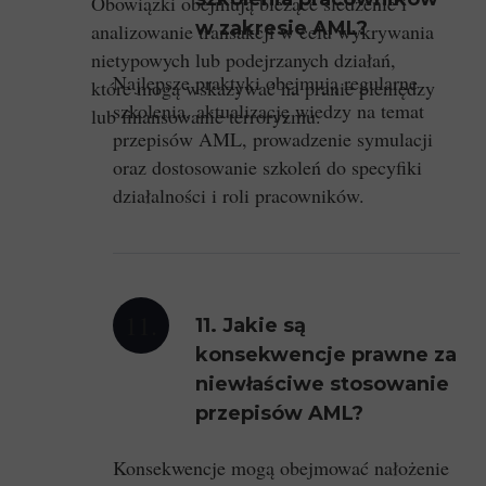
Obowiązki obejmują bieżące śledzenie i
w zakresie AML?
analizowanie transakcji w celu wykrywania
nietypowych lub podejrzanych działań,
Najlepsze praktyki obejmują regularne
które mogą wskazywać na pranie pieniędzy
szkolenia, aktualizację wiedzy na temat
lub finansowanie terroryzmu.
przepisów AML, prowadzenie symulacji
oraz dostosowanie szkoleń do specyfiki
działalności i roli pracowników.
11.
11. Jakie są
konsekwencje prawne za
niewłaściwe stosowanie
przepisów AML?
Konsekwencje mogą obejmować nałożenie